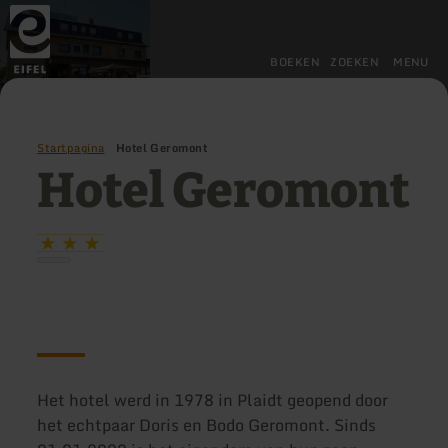
Terug
Ga naar de hoofdinhoud
Ga naar de zoekfunctie
Ga naar de hoofdnavigatie
Ga naar de voettekst
naar
de
startpagina
BOEKEN
ZOEKEN
MENU
Startpagina
Hotel Geromont
Hotel Geromont
Het hotel werd in 1978 in Plaidt geopend door
het echtpaar Doris en Bodo Geromont. Sinds