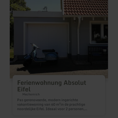
Absolut
Am
Eifel
Waldr
Ferienwohnung Absolut
Eifel
U
n
Mechernich
e
Pas gerenoveerde, modern ingerichte
v
vakantiewoning van 60 m²in de prachtige
p
noordelijke Eifel. Ideaal voor 2 personen,
e
maximaal 3 personen (extra bed) Ideaal voor
E
wandelaars, fietsers en natuurliefhebbers. Het dorp