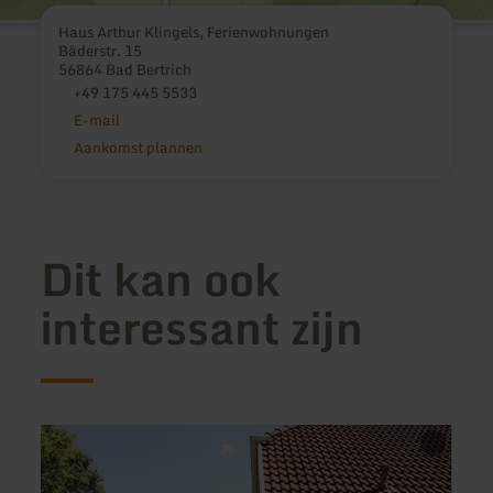
Haus Arthur Klingels, Ferienwohnungen
Bäderstr. 15
56864 Bad Bertrich
+49 175 445 5533
E-mail
Aankomst plannen
Dit kan ook
interessant zijn
meer
meer
informatie
inform
over:
over:
Ferienwohnung
Ferie