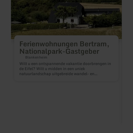
Ferienwohnungen Bertram,
Nationalpark-Gastgeber
Blankenheim
Wilt u een ontspannende vakantie doorbrengen in
de Eifel? Wilt u midden in een uniek
natuurlandschap uitgebreide wandel- en
fietstochten maken en daarbij onze streek leren
kennen? Dan bent u bij ons aan het juiste adres!
Wij, als gecertificeerde gastheer van het Nationaal
Park, heten u van harte welkom. Onze
vakantieappartementen zijn het ideale
uitgangspunt voor uw vakantie. Geniet van het
prachtige landschap en de rust van de Eifel. Er valt
hier veel te ontdekken. We kijken ernaar uit u als
gasten te mogen verwelkomen. Onze 80 m² grote
vakantieappartementen liggen op een rustige
locatie aan de rand van het dorp en het bos. Hier