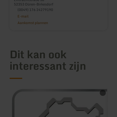
52353 Düren-Birkesdorf
(0049) 176 24279190
E-mail
Aankomst plannen
Dit kan ook
interessant zijn
meer
meer
informatie
inform
over:
over:
Hotel
Casa
Tiergarten
di
Licata
Ferie