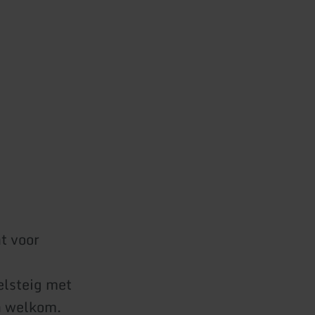
t voor
elsteig met
en welkom.