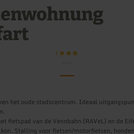
ienwohnung
fart
F
en het oude stadscentrum. Ideaal uitgangspun
n.
het fietspad van de Vennbahn (RAVeL) en de Eif
alkon. Stalling voor fietsen/motorfietsen, hond