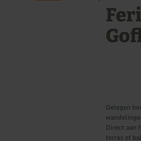
Fer
Gof
Gelegen bov
wandelinge
Direct aan 
terras of b