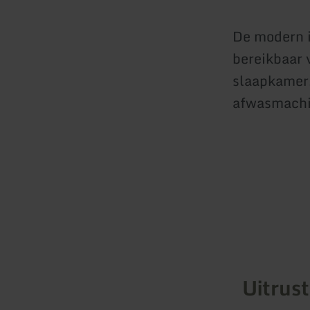
De modern i
bereikbaar 
slaapkamer
afwasmachin
Uitrus