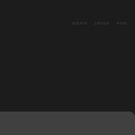
tie
BOEKEN
ZOEKEN
MENU