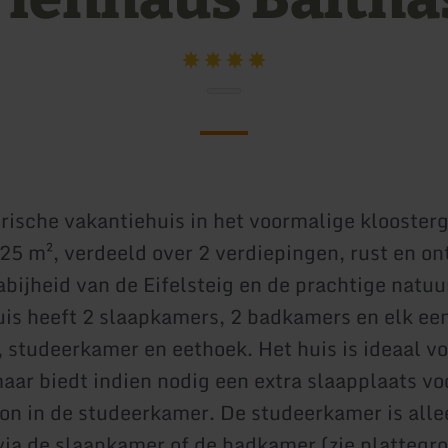
orische vakantiehuis in het voormalige klooste
125 m², verdeeld over 2 verdiepingen, rust en o
abijheid van de Eifelsteig en de prachtige natuu
huis heeft 2 slaapkamers, 2 badkamers en elk ee
studeerkamer en eethoek. Het huis is ideaal vo
aar biedt indien nodig een extra slaapplaats vo
oon in de studeerkamer. De studeerkamer is alle
via de slaapkamer of de badkamer (zie plattegr