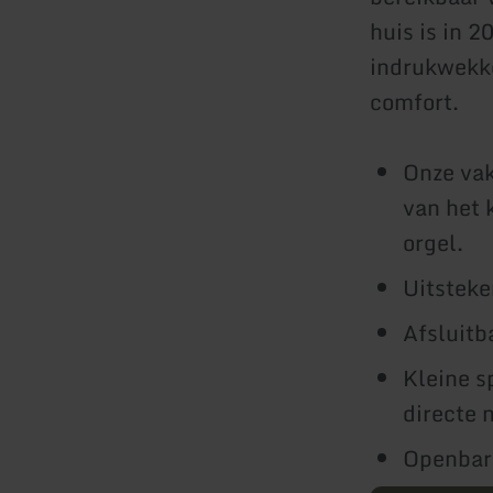
huis is in 
indrukwekke
comfort.
Onze vak
van het 
orgel.
Uitsteke
Afsluitba
Kleine s
directe 
Openbare