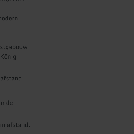
modern
enstgebouw
-König-
 afstand.
in de
 m afstand.