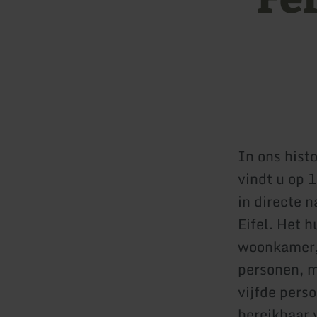
In ons hist
vindt u op 
in directe n
Eifel. Het 
woonkamer, 
personen, m
vijfde pers
bereikbaar 