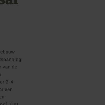
rgebouw
ntspanning
r van de
n
or 2-4
or een
en
ond). Ons