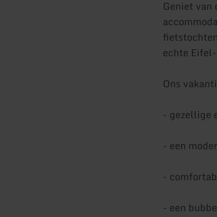
Geniet van 
accommodati
fietstochten
echte Eifel-
Ons vakanti
- gezellige
- een moder
- comfortab
- een bubb