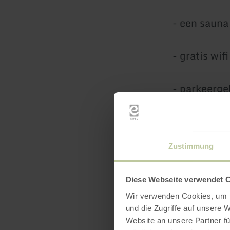
- een sauna
- gratis wifi
- parkeerge
- rustige l
Zustimmung
De omgeving 
landschap v
Diese Webseite verwendet 
Bitburger m
Wir verwenden Cookies, um I
Dinosauruss
und die Zugriffe auf unsere 
een dag vol
Website an unsere Partner fü