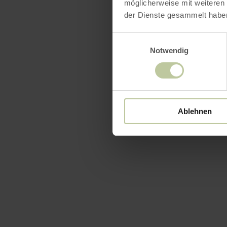
vakantiewo
möglicherweise mit weiteren
der Dienste gesammelt habe
We kijken e
Einwilligungsauswahl
Notwendig
wensen u nu 
meer inf
Ablehnen