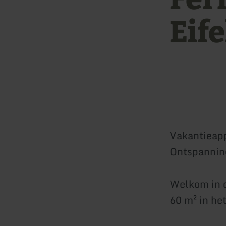
Eif
Vakantieapp
Ontspanning
Welkom in o
60 m² in het