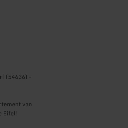
f (54636) –
rtement van
 Eifel!