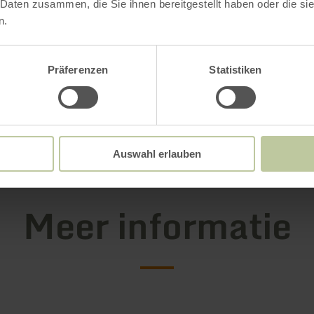
ning.
 Daten zusammen, die Sie ihnen bereitgestellt haben oder die s
n.
rnaar uit om u als onze gasten te mogen verwe
Präferenzen
Statistiken
al een onvergetelijk verblijf!
ormatie
Auswahl erlauben
Meer informatie