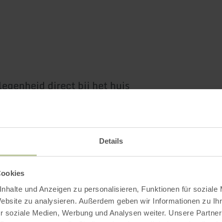
legenheid direct bij het huis
igging met goede bereikbaarheid.
Details
nodigt uit tot talrijke activiteiten. Ontdek het
an de Südeifel, bezoek de historische stad Bit
Cookies
erkbelevingswereld, de Teufelsschlucht bij Ern
nhalte und Anzeigen zu personalisieren, Funktionen für soziale
enpark, of maak een dagtrip naar Luxemburg of
Website zu analysieren. Außerdem geben wir Informationen zu I
 belevenissen kunt u de avond ontspannen afslu
r soziale Medien, Werbung und Analysen weiter. Unsere Partner