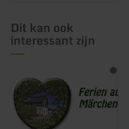
Dit kan ook
interessant zijn
meer
meer
informatie
inform
over:
over:
Breuer
Ferie
Hof
Nürbu