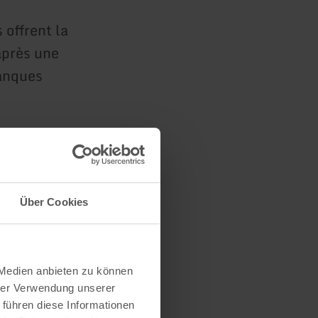
 offrent la
après une
anques
Über Cookies
s
 Medien anbieten zu können
hrer Verwendung unserer
 führen diese Informationen