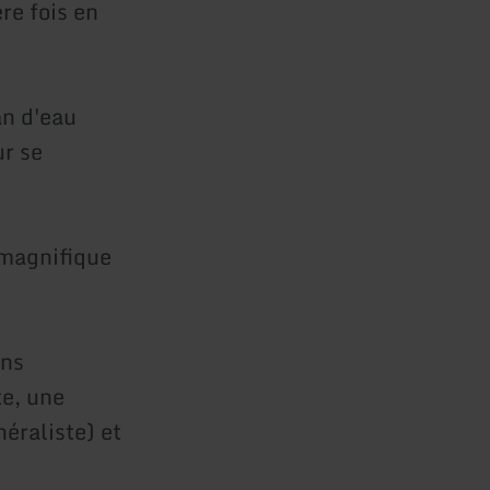
re fois en
an d'eau
ur se
 magnifique
ins
te, une
éraliste) et