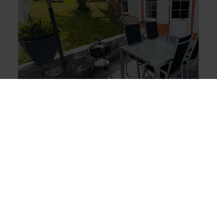
Liesertal
Ferienwohnung Eifelblick
Liesertal
Daun
Ferienwohnung Eifelblick Liesertal