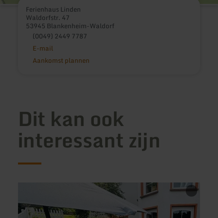
Ferienhaus Linden
Waldorfstr. 47
53945 Blankenheim-Waldorf
(0049) 2449 7787
E-mail
Aankomst plannen
Dit kan ook
interessant zijn
meer
meer
informatie
inform
over:
over:
Ferienwohnung
Ferie
Eifelblick
Selze