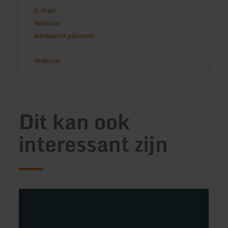
E-mail
Website
Aankomst plannen
Website
Dit kan ook
interessant zijn
meer
meer
informatie
inform
over:
over:
Villa
Gäste
Basilika
Eifels