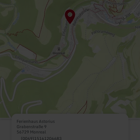
Ferienhaus Astorius
Grabenstraße 9
56729 Monreal
(0049)15161206683