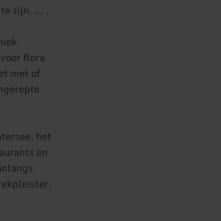
zijn, ... .
niek
voor flora
et met of
ongerepte
tersee, het
taurants en
 onlangs
rekpleister.