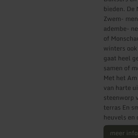
bieden. De 
Zwem- men o
adembe- nem
of Monschau
winters ook
gaat heel g
samen of me
Met het Am 
van harte ui
steenworp v
terras En s
heuvels en 
meer inf