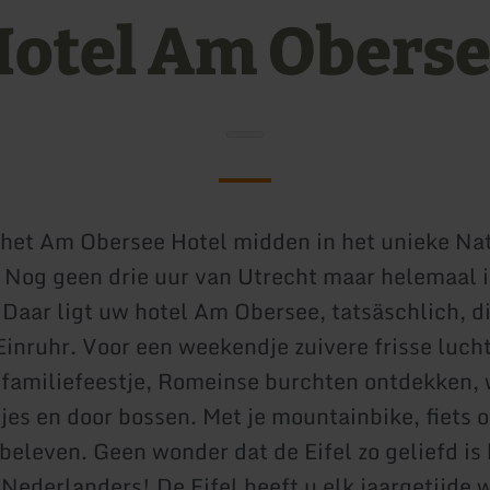
otel Am Obers
het Am Obersee Hotel midden in het unieke Na
l Nog geen drie uur van Utrecht maar helemaal i
 Daar ligt uw hotel Am Obersee, tatsäschlich, d
Einruhr. Voor een weekendje zuivere frisse luch
 familiefeestje, Romeinse burchten ontdekken,
jes en door bossen. Met je mountainbike, fiets o
 beleven. Geen wonder dat de Eifel zo geliefd is 
Nederlanders! De Eifel heeft u elk jaargetijde w