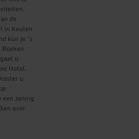
viteiten.
van de
t in Keulen
d kun je ’s
. Boeken
 gaat u
ee Hotel.
Koster u
 op
p een zonnig
iken over