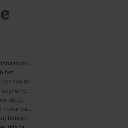
ee
tionaalpark
n het
irect aan de
t opsnuiven.
 wandelen
f motor valt
bij Belgen,
el iets te