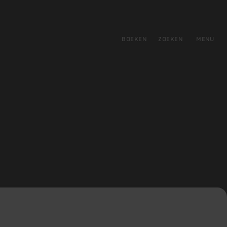
tie
BOEKEN
ZOEKEN
MENU