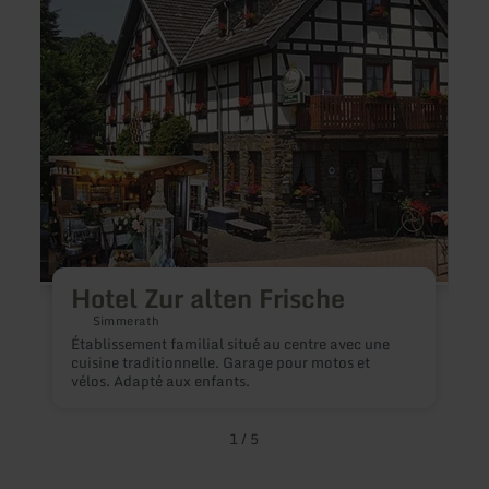
savoir
savoir
plus
plus
sur
sur
:
:
Hotel
Ferie
Zur
Mesd
alten
Frische
Hotel Zur alten Frische
Simmerath
Établissement familial situé au centre avec une
B
cuisine traditionnelle. Garage pour motos et
n
vélos. Adapté aux enfants.
m
q
l
L
1
/
5
s
l