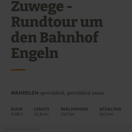
Zuwege -
Rundtour um
den Bahnhof
Engeln
Soort
Moeilijkheidsgraad:
WANDELEN
-
gemiddeld, gemiddeld zwaar
tour:
DUUR
LENGTE
BEKLIMMING
AFDALING
3:08 h
12,8 km
263 hm
263 hm