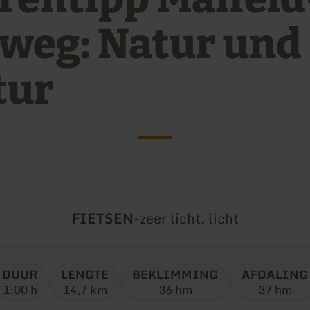
weg: Natur und
tur
Soort
Moeilijkheidsgraad:
FIETSEN
-
zeer licht, licht
tour:
DUUR
LENGTE
BEKLIMMING
AFDALING
1:00 h
14,7 km
36 hm
37 hm