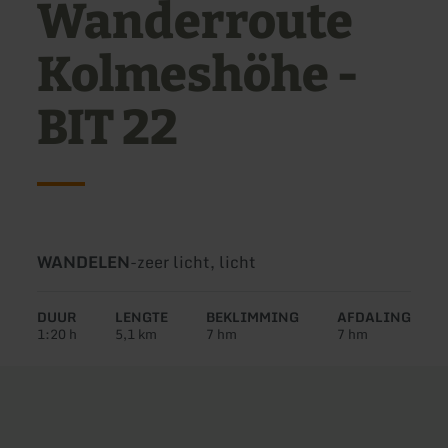
Wanderroute
Kolmeshöhe -
BIT 22
Soort
Moeilijkheidsgraad:
WANDELEN
-
zeer licht, licht
tour:
DUUR
LENGTE
BEKLIMMING
AFDALING
1:20 h
5,1 km
7 hm
7 hm