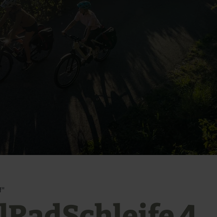
f"
elRadSchleife 4