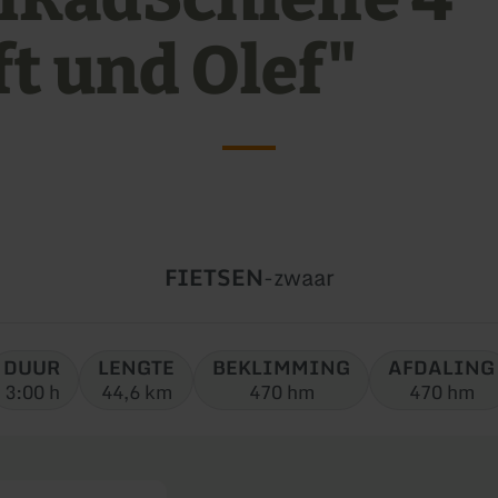
ft und Olef"
Soort
Moeilijkheidsgraad:
FIETSEN
-
zwaar
tour:
DUUR
LENGTE
BEKLIMMING
AFDALING
3:00 h
44,6 km
470 hm
470 hm