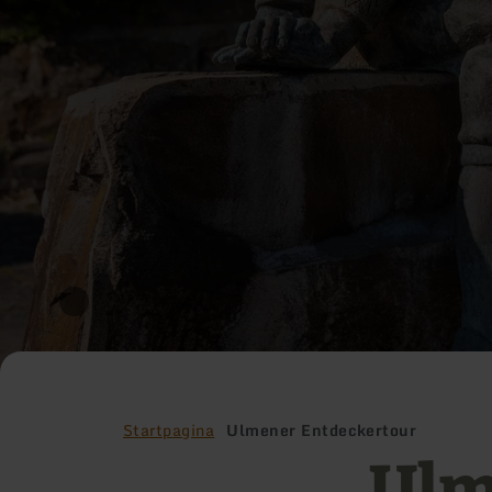
Startpagina
Ulmener Entdeckertour
Ulm