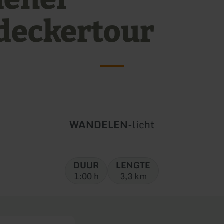
deckertour
Soort
Moeilijkheidsgraad
WANDELEN
-
licht
tour:
DUUR
LENGTE
1:00 h
3,3 km