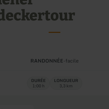
deckertour
Type
Difficulté:
RANDONNÉE
-
facile
de
circuit:
DURÉE
LONGUEUR
1:00 h
3,3 km