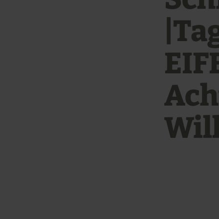
|Ta
EIF
Ach
Wil