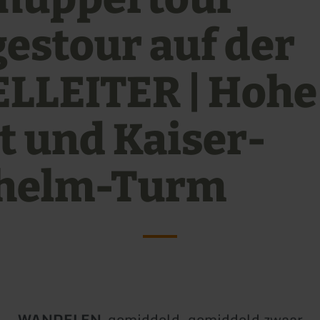
gestour auf der
ELLEITER | Hohe
t und Kaiser-
helm-Turm
Soort
Moeilijkheidsgraad:
WANDELEN
-
gemiddeld, gemiddeld zwaar