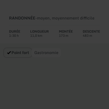
Type
Difficulté:
RANDONNÉE
-
moyen, moyennement difficile
de
circuit:
DURÉE
LONGUEUR
MONTÉE
DESCENTE
1:30 h
11,0 km
173 m
483 m
Point fort
Gastronomie