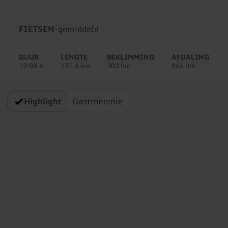
Soort
Moeilijkheidsgraad:
FIETSEN
-
gemiddeld
tour:
DUUR
LENGTE
BEKLIMMING
AFDALING
12:04 h
171,6 km
303 hm
966 hm
Highlight
Gastronomie