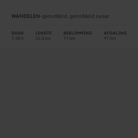
Soort
Moeilijkheidsgraad:
WANDELEN
-
gemiddeld, gemiddeld zwaar
tour:
DUUR
LENGTE
BEKLIMMING
AFDALING
7:30 h
22,0 km
77 hm
97 hm