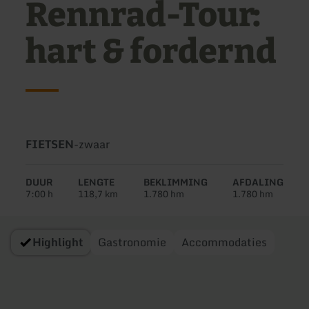
Rennrad-Tour:
hart & fordernd
Soort
Moeilijkheidsgraad:
FIETSEN
-
zwaar
tour:
DUUR
LENGTE
BEKLIMMING
AFDALING
7:00 h
118,7 km
1.780 hm
1.780 hm
Highlight
Gastronomie
Accommodaties