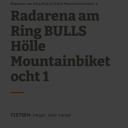
Radarena am Ring BULLS Hölle Mountainbiketocht 1
Radarena am
Ring BULLS
Hölle
Mountainbiket
ocht 1
Soort
Moeilijkheidsgraad:
FIETSEN
-
zwaar, zeer zwaar
tour: