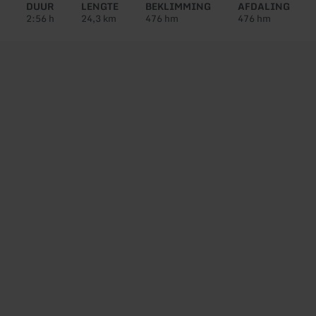
DUUR
LENGTE
BEKLIMMING
AFDALING
2:56 h
24,3 km
476 hm
476 hm