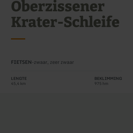
Oberzissener
Krater-Schleife
Soort
Moeilijkheidsgraad:
FIETSEN
-
zwaar, zeer zwaar
tour:
LENGTE
BEKLIMMING
45,4 km
975 hm