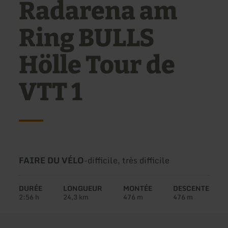
Radarena am
Ring BULLS
Hölle Tour de
VTT 1
Type
Difficulté:
FAIRE DU VÉLO
-
difficile, très difficile
de
circuit:
DURÉE
LONGUEUR
MONTÉE
DESCENTE
2:56 h
24,3 km
476 m
476 m