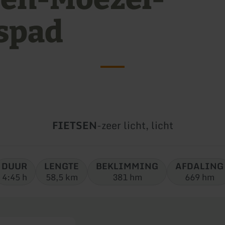
tspad
Soort
Moeilijkheidsgraad:
FIETSEN
-
zeer licht, licht
tour:
DUUR
LENGTE
BEKLIMMING
AFDALING
4:45 h
58,5 km
381 hm
669 hm