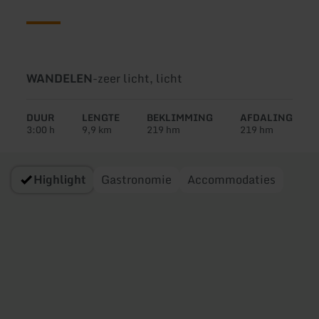
Soort
Moeilijkheidsgraad:
WANDELEN
-
zeer licht, licht
tour:
DUUR
LENGTE
BEKLIMMING
AFDALING
3:00 h
9,9 km
219 hm
219 hm
Highlight
Gastronomie
Accommodaties