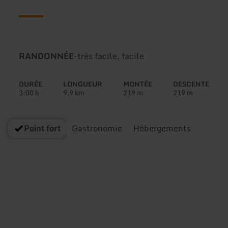
Type
Difficulté:
RANDONNÉE
-
très facile, facile
de
circuit:
DURÉE
LONGUEUR
MONTÉE
DESCENTE
3:00 h
9,9 km
219 m
219 m
Point fort
Gastronomie
Hébergements