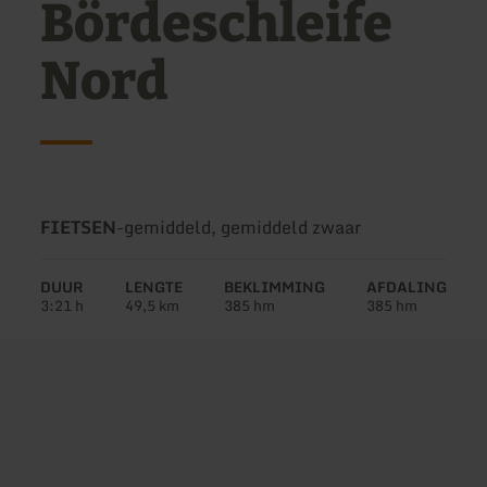
Bördeschleife
Nord
Soort
Moeilijkheidsgraad:
FIETSEN
-
gemiddeld, gemiddeld zwaar
tour:
DUUR
LENGTE
BEKLIMMING
AFDALING
3:21 h
49,5 km
385 hm
385 hm