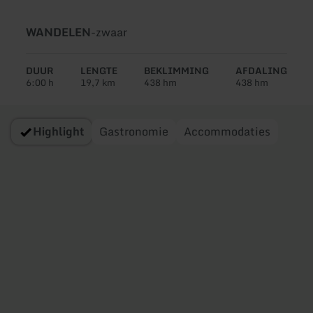
Soort
Moeilijkheidsgraad:
WANDELEN
-
zwaar
tour:
DUUR
LENGTE
BEKLIMMING
AFDALING
6:00 h
19,7 km
438 hm
438 hm
Highlight
Gastronomie
Accommodaties