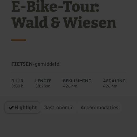
E-Bike-Tour:
Wald & Wiesen
Soort
Moeilijkheidsgraad:
FIETSEN
-
gemiddeld
tour:
DUUR
LENGTE
BEKLIMMING
AFDALING
3:00 h
38,2 km
426 hm
426 hm
Highlight
Gastronomie
Accommodaties