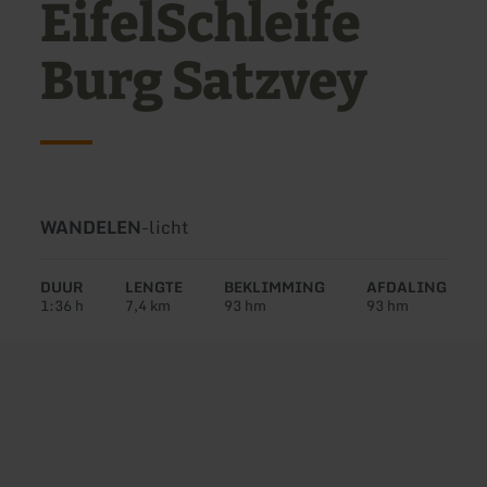
EifelSchleife
Burg Satzvey
Soort
Moeilijkheidsgraad:
WANDELEN
-
licht
tour:
DUUR
LENGTE
BEKLIMMING
AFDALING
1:36 h
7,4 km
93 hm
93 hm