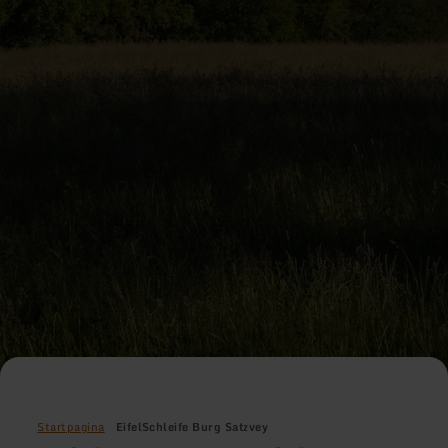
Startpagina
EifelSchleife Burg Satzvey