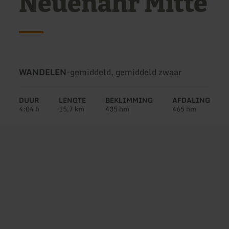
Neuenahr Mitte
Soort
Moeilijkheidsgraad:
WANDELEN
-
gemiddeld, gemiddeld zwaar
tour:
DUUR
LENGTE
BEKLIMMING
AFDALING
4:04 h
15,7 km
435 hm
465 hm