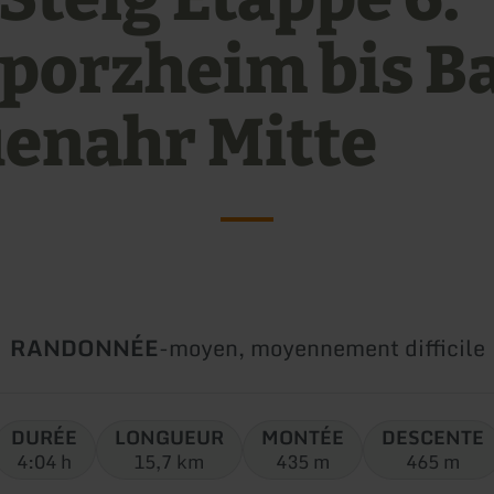
porzheim bis B
enahr Mitte
Type
Difficulté:
RANDONNÉE
-
moyen, moyennement difficile
de
circuit:
DURÉE
LONGUEUR
MONTÉE
DESCENTE
4:04 h
15,7 km
435 m
465 m