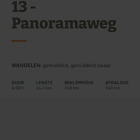
13 -
Panoramaweg
Soort
Moeilijkheidsgraad:
WANDELEN
-
gemiddeld, gemiddeld zwaar
tour:
DUUR
LENGTE
BEKLIMMING
AFDALING
4:00 h
14,1 km
240 hm
240 hm