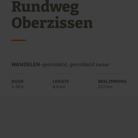
Rundweg
Oberzissen
Soort
Moeilijkheidsgraad:
WANDELEN
-
gemiddeld, gemiddeld zwaar
tour:
DUUR
LENGTE
BEKLIMMING
2:30 h
8,0 km
212 hm