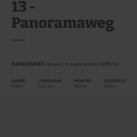
13 -
Panoramaweg
Type
Difficulté:
RANDONNÉE
-
moyen, moyennement difficile
de
circuit:
DURÉE
LONGUEUR
MONTÉE
DESCENTE
4:00 h
14,1 km
240 m
240 m