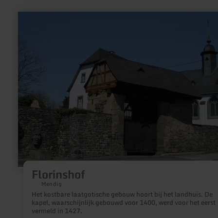
Deze omvatten waardevolle tentoonstellingen zoals Lanterna
Magicas, oude film- en bioscoopprojectoren of
meer
laboratoriumapparatuur. Mevrouw Eliane Eischen-Küntsch lei
informatie
op verzoek door het museum.
over:
Florinshof
Florinshof
Mendig
Het kostbare laatgotische gebouw hoort bij het landhuis. De
kapel, waarschijnlijk gebouwd voor 1400, werd voor het eerst
vermeld in 1427.