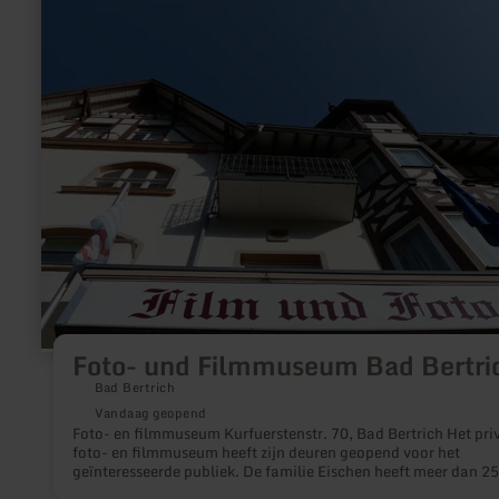
over:
Foto-
und
Filmmuseum
Bad
Bertrich
Foto- und Filmmuseum Bad Bertri
Bad Bertrich
Vandaag geopend
Foto- en filmmuseum Kurfuerstenstr. 70, Bad Bertrich Het privé
foto- en filmmuseum heeft zijn deuren geopend voor het
geïnteresseerde publiek. De familie Eischen heeft meer dan 2
exposities verzameld uit de wereld van fotografen en filmmake