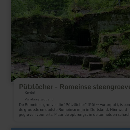
Romeinse
steengroeve
Pützlöcher - Romeinse steengroev
Kordel
Vandaag geopend
De Romeinse groeve, die "Pützlöcher" (Pütz= waterput), is ee
de grootste en oudste Romeinse mijn in Duitsland. Hier werd
gegraven voor erts. Maar de opbrengst in de tunnels en schac
leek, relatief gezien, te klein, dus na een paar jaar werd de mij
opgegegven ten gunste van een steengroeve. Talrijke loopgra
gaten, ter afsplijten van voorbewerkt steenblokken, laten een