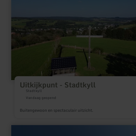
meer
veelheid aan steengroeven-activiteiten vermoeden.
informatie
over:
Uitkijkpunt
-
Stadtkyll
Uitkijkpunt - Stadtkyll
Stadtkyll
Vandaag geopend
Buitengewoon en spectaculair uitzicht.
meer
informatie