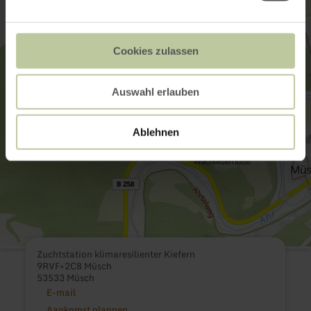
Cookies zulassen
Auswahl erlauben
Ablehnen
Zuchtstation klimaresilienter Kiefern
9RVF+2C8 Müsch
53533 Müsch
E-mail
Aankomst plannen