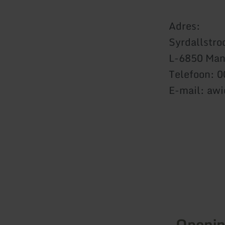
Adres:
Syrdallstro
L-6850 Man
Telefoon: 
E-mail: awi
Openin