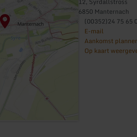
12, Syrdallstross
6850 Manternach
(00352)24 75 65 
E-mail
Aankomst planne
Op kaart weergev