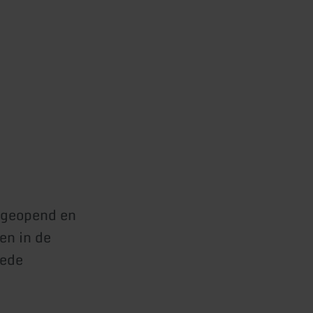
 geopend en
en in de
mede