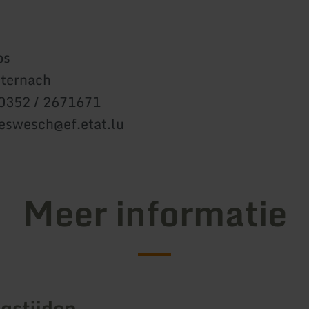
os
ternach
00352 / 2671671
eswesch@ef.etat.lu
Meer informatie
gstijden