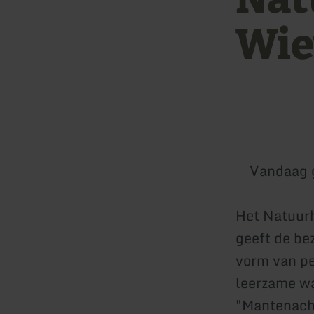
Wie
Vandaag 
Het Natuurh
geeft de be
vorm van pe
leerzame wa
"Mantenache