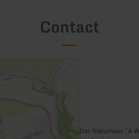
Contact
Das Naturhaus ``A W