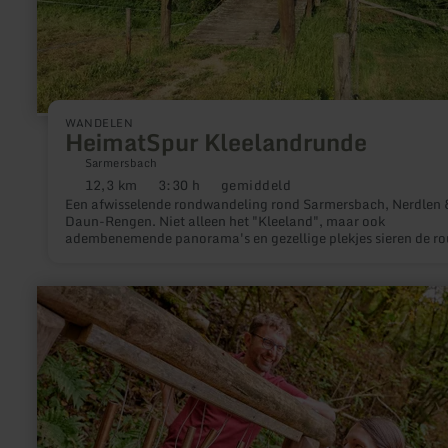
WANDELEN
HeimatSpur Kleelandrunde
Sarmersbach
12,3 km
3:30 h
gemiddeld
Afstand:
Duur:
Moeilijkheidsgraad:
Een afwisselende rondwandeling rond Sarmersbach, Nerdlen 
Daun-Rengen. Niet alleen het "Kleeland", maar ook
adembenemende panorama's en gezellige plekjes sieren de ro
meer
informatie
over:
HeimatSpur
Achtsamkeits-
Pfad
Kleine
Kyll