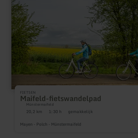
over:
Maifeld-
fietswandelpad
FIETSEN
Maifeld-fietswandelpad
Münstermaifeld
20,2 km
1:30 h
gemakkelijk
Afstand:
Duur:
Moeilijkheidsgraad:
Mayen - Polch - Münstermaifeld