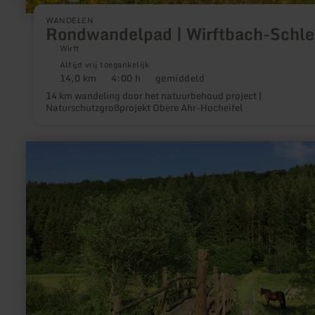
WANDELEN
Rondwandelpad | Wirftbach-Schle
Wirft
Altijd vrij toegankelijk
14,0 km
4:00 h
gemiddeld
Afstand:
Duur:
Moeilijkheidsgraad:
14 km wandeling door het natuurbehoud project |
Naturschutzgroßprojekt Obere Ahr-Hocheifel
meer
informatie
over:
HeimatSpur
Kleelandrunde