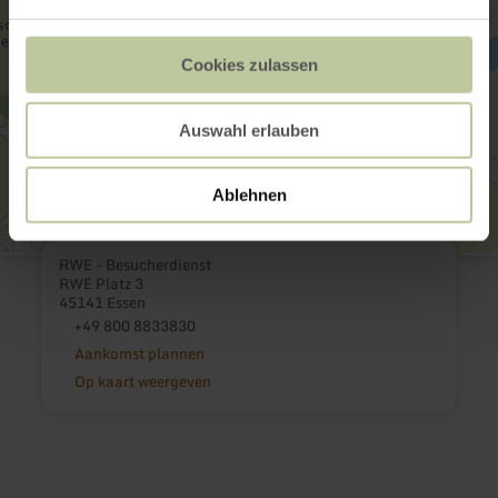
Cookies zulassen
Auswahl erlauben
Ablehnen
RWE - Besucherdienst
RWE Platz 3
45141 Essen
+49 800 8833830
Aankomst plannen
Op kaart weergeven