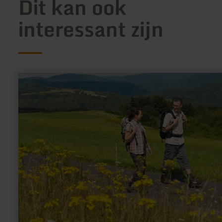
Dit kan ook
interessant zijn
meer
informatie
over:
Rondwandelpad
|
Wirftbach-
Schleife