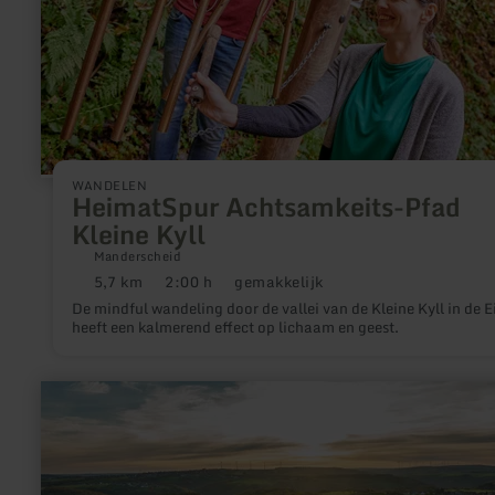
WANDELEN
HeimatSpur Achtsamkeits-Pfad
Kleine Kyll
Manderscheid
5,7 km
2:00 h
gemakkelijk
Afstand:
Duur:
Moeilijkheidsgraad:
De mindful wandeling door de vallei van de Kleine Kyll in de Ei
heeft een kalmerend effect op lichaam en geest.
meer
informatie
over:
Krawutschke
Weg
[93]