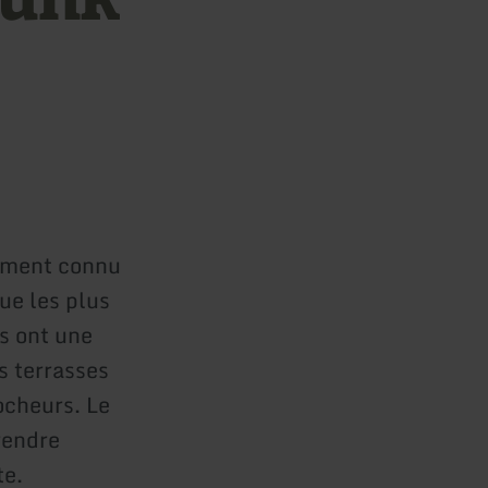
lement connu
ue les plus
rs ont une
s terrasses
ocheurs. Le
rendre
te.