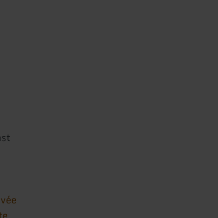
st
ivée
te