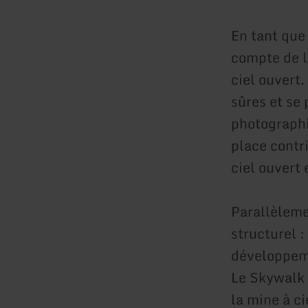
En tant que
compte de la
ciel ouvert
sûres et se 
photographi
place contr
ciel ouvert
Parallèleme
structurel :
développeme
Le Skywalk e
la mine à c