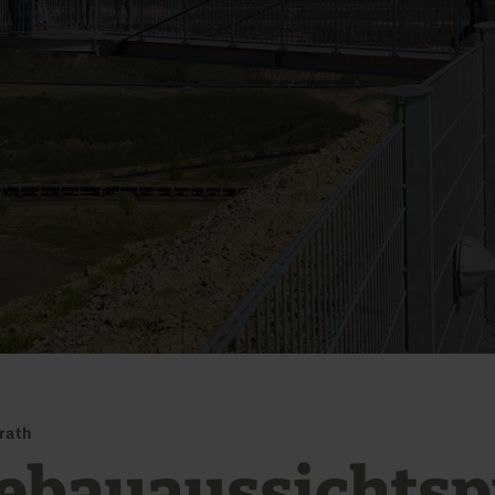
rath
ebauaussichts