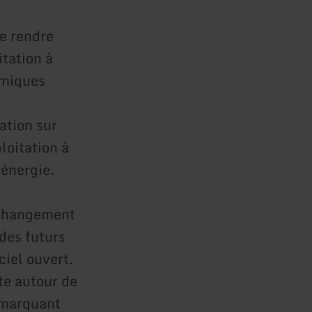
se rendre
itation à
amiques
ation sur
loitation à
 énergie.
e changement
 des futurs
ciel ouvert.
te autour de
n marquant