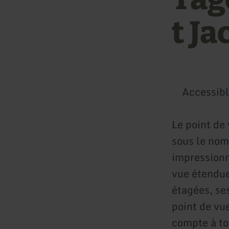
t J
Accessib
Le point de
sous le nom
impressionn
vue étendue
étagées, se
point de vu
compte à to