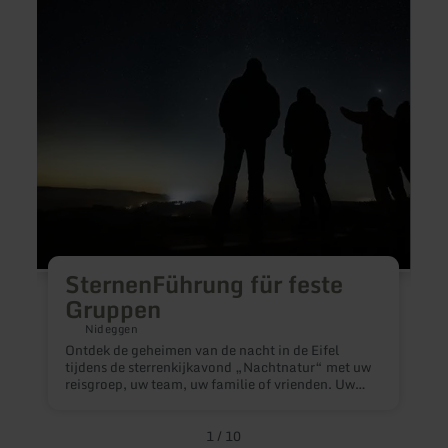
SternenFührung
Offen
für
Stern
feste
Gruppen
SternenFührung für feste
Gruppen
W
Nideggen
s
Ontdek de geheimen van de nacht in de Eifel
d
tijdens de sterrenkijkavond „Nachtnatur“ met uw
S
reisgroep, uw team, uw familie of vrienden. Uw
sterrengids, die tevens natuurexpert is, geeft u op
een boeiende manier uitleg over de mysterieuze
gebeurtenissen aan de hemel en op de grond.
1
/
10