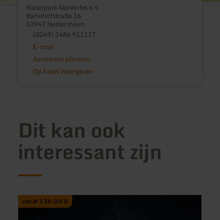
Naturpark Nordeifel e.V.
Bahnhofstraße 16
53947 Nettersheim
(0049) 2486 911117
E-mail
Aankomst plannen
Op kaart weergeven
Dit kan ook
interessant zijn
meer
meer
vanaf 130,00 €
vana
informatie
inform
over:
over: