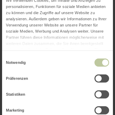
Wir verwenden Cookies, um Inhalte und Anzeigen zu
SternenBlicke zijn plekken om de nachtelijke
personalisieren, Funktionen für soziale Medien anbieten
hemel te observeren. Ze zijn gemakkelijk te
zu können und die Zugriffe auf unsere Website zu
bereiken en uitgerust voor astronomische
analysieren. Außerdem geben wir Informationen zu Ihrer
ontdekkingsreizen op eigen houtje. Elke
Verwendung unserer Website an unsere Partner für
SternenBlick is uniek en vertelt zijn eigen
soziale Medien, Werbung und Analysen weiter. Unsere
verhaal over de bescherming van de van nature
Partner führen diese Informationen möglicherweise mit
donkere nacht.
weiteren Daten zusammen, die Sie ihnen bereitgestellt
haben oder die sie im Rahmen Ihrer Nutzung der Dienste
gesammelt haben.
Einwilligungsauswahl
Meer informatie
Notwendig
Präferenzen
Downloads
Statistiken
Marketing