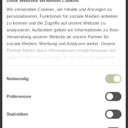
Diese Webseite verwendet Cookies
Les SternenBlicke sont des lieux d'observation
Wir verwenden Cookies, um Inhalte und Anzeigen zu
du ciel nocturne. Ils sont faciles d'accès et
personalisieren, Funktionen für soziale Medien anbieten
équipés pour les voyages de découverte
zu können und die Zugriffe auf unsere Website zu
astronomique en solitaire. Chaque SternenBlick
analysieren. Außerdem geben wir Informationen zu Ihrer
est unique et raconte sa propre histoire autour
Verwendung unserer Website an unsere Partner für
de la protection de la nuit naturellement noire.
soziale Medien, Werbung und Analysen weiter. Unsere
Partner führen diese Informationen möglicherweise mit
weiteren Daten zusammen, die Sie ihnen bereitgestellt
Plus
haben oder die sie im Rahmen Ihrer Nutzung der Dienste
gesammelt haben.
d'informations
Einwilligungsauswahl
Notwendig
Präferenzen
Téléchargements
Statistiken