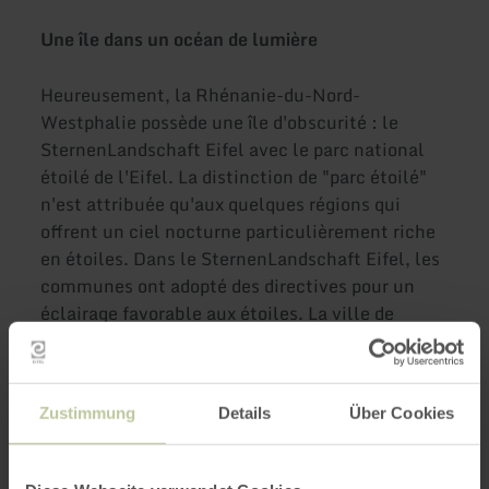
Une île dans un océan de lumière
Heureusement, la Rhénanie-du-Nord-
Westphalie possède une île d'obscurité : le
SternenLandschaft Eifel avec le parc national
étoilé de l'Eifel. La distinction de "parc étoilé"
n'est attribuée qu'aux quelques régions qui
offrent un ciel nocturne particulièrement riche
en étoiles. Dans le SternenLandschaft Eifel, les
communes ont adopté des directives pour un
éclairage favorable aux étoiles. La ville de
Schleiden en fait également partie. Cela
garantit également à l'avenir la vue sur
d'innombrables phénomènes célestes.
Zustimmung
Details
Über Cookies
Vivre la nuit : SternenBlicke