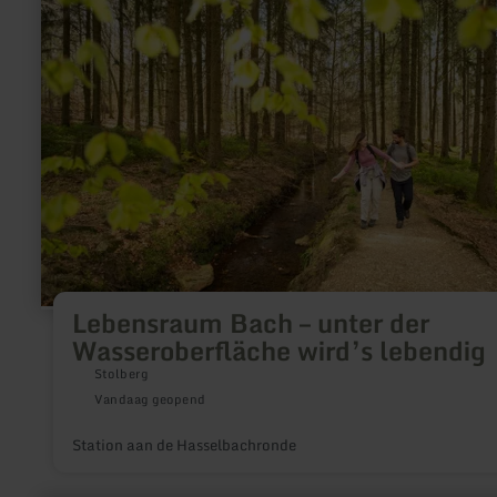
Lebensraum
Bach
–
unter
der
Wasseroberfläche
wird’s
lebendig
Lebensraum Bach – unter der
Wasseroberfläche wird’s lebendig
Stolberg
Vandaag geopend
Station aan de Hasselbachronde