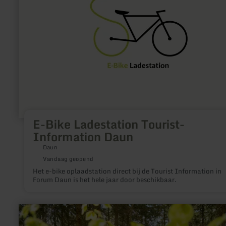
Tourist-
Information
Daun
E-Bike Ladestation Tourist-
Information Daun
Daun
Vandaag geopend
Het e-bike oplaadstation direct bij de Tourist Information in
Forum Daun is het hele jaar door beschikbaar.
meer
informatie
over: