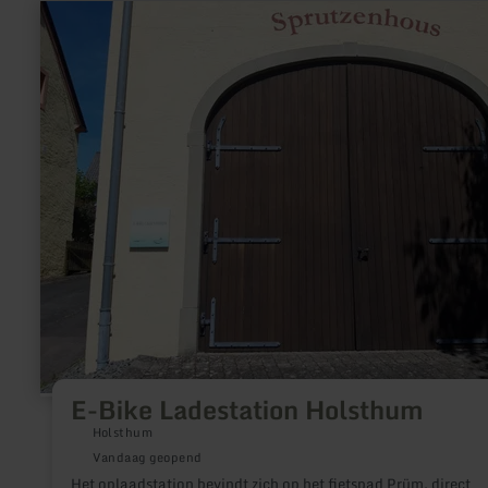
meer
informatie
over:
E-
Bike
Ladestation
Holsthum
E-Bike Ladestation Holsthum
Holsthum
Vandaag geopend
Het oplaadstation bevindt zich op het fietspad Prüm, direct