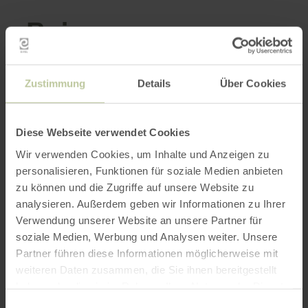
Reizen-voor-
iedereen-
informatie
Zustimmung
Details
Über Cookies
Diese Webseite verwendet Cookies
Wir verwenden Cookies, um Inhalte und Anzeigen zu
Cognitieve beperking
personalisieren, Funktionen für soziale Medien anbieten
zu können und die Zugriffe auf unsere Website zu
Slechthorenden/doven
analysieren. Außerdem geben wir Informationen zu Ihrer
Verwendung unserer Website an unsere Partner für
Slechtzienden / blinden
soziale Medien, Werbung und Analysen weiter. Unsere
Partner führen diese Informationen möglicherweise mit
Beperkte mobiliteit
weiteren Daten zusammen, die Sie ihnen bereitgestellt
haben oder die sie im Rahmen Ihrer Nutzung der Dienste
gesammelt haben.
Gecertificeerd
Einwilligungsauswahl