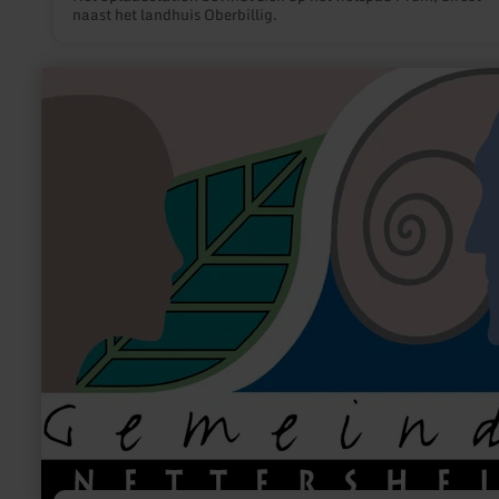
naast het landhuis Oberbillig.
meer
informatie
over:
Grillhütte
Holzmülheim