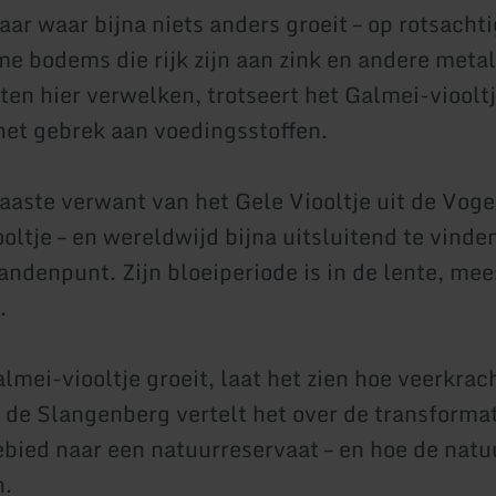
aar waar bijna niets anders groeit – op rotsachti
e bodems die rijk zijn aan zink en andere metal
ten hier verwelken, trotseert het Galmei-vioolt
het gebrek aan voedingsstoffen.
naaste verwant van het Gele Viooltje uit de Vog
ltje – en wereldwijd bijna uitsluitend te vinden
andenpunt. Zijn bloeiperiode is in de lente, mee
.
lmei-viooltje groeit, laat het zien hoe veerkrac
p de Slangenberg vertelt het over de transforma
ied naar een natuurreservaat – en hoe de natuu
n.