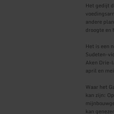
Het gedijt d
voedingsarm
andere plan
droogte en 
Het is een 
Sudeten-vioo
Aken Drie-l
april en mei
Waar het Ga
kan zijn: O
mijnbouwgeb
kan geneze