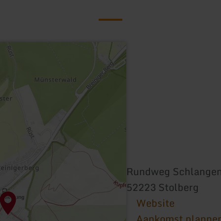
Rundweg Schlange
52223 Stolberg
Website
Aankomst planne