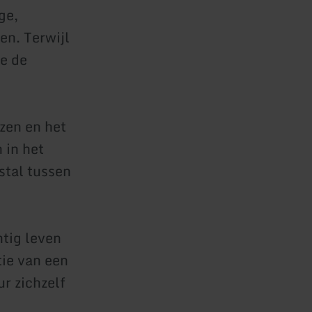
ge,
en. Terwijl
je de
ezen en het
 in het
stal tussen
htig leven
tie van een
r zichzelf