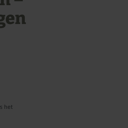
rgen
s het