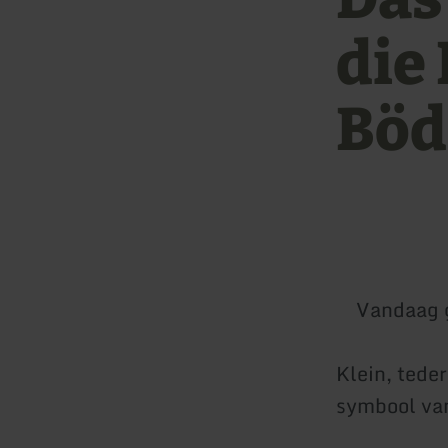
die
Böd
Vandaag 
Klein, teder
symbool van