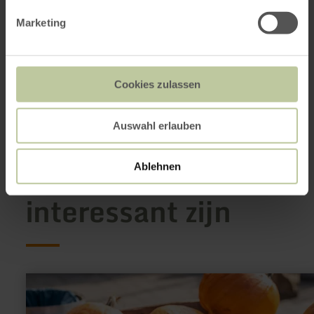
Raiffeisenstasse 8
56729 Kehrig
Marketing
00492651 2001
E-mail
Website
Aankomst plannen
Cookies zulassen
Op kaart weergeven
Auswahl erlauben
Dit kan ook
Ablehnen
interessant zijn
meer
informatie
over:
Hofladen