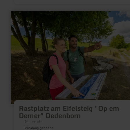
meer
informatie
over:
Rastplatz
am
Eifelsteig
"Op
em
Demer"
Dedenborn
Rastplatz am Eifelsteig "Op em
Demer" Dedenborn
Simmerath
Vandaag geopend