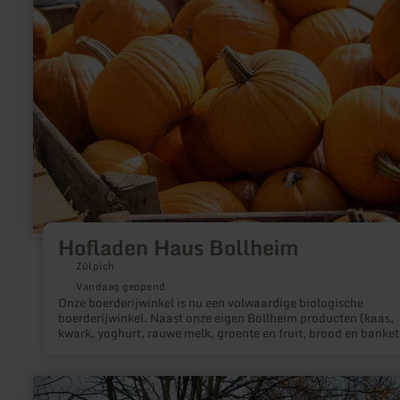
Haus
Bollheim
Hofladen Haus Bollheim
Zülpich
Vandaag geopend
Onze boerderijwinkel is nu een volwaardige biologische
boerderijwinkel. Naast onze eigen Bollheim producten (kaas,
kwark, yoghurt, rauwe melk, groente en fruit, brood en banket
eieren, granen, vlees en worst) kun je hier bijna het hele biolo
assortiment kopen. En als je de tijd neemt, zijn er verse produ
voor iedereen!
meer
informatie