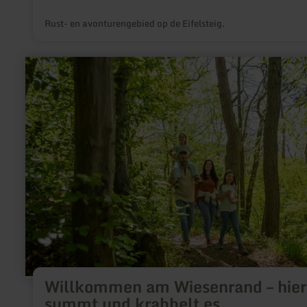
Rust- en avonturengebied op de Eifelsteig.
meer
informatie
over:
Willkommen
am
Wiesenrand
–
hier
summt
und
krabbelt
es
Willkommen am Wiesenrand – hier
summt und krabbelt es