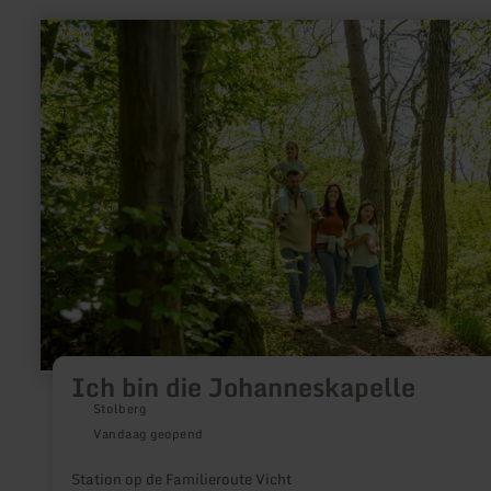
meer
informatie
over:
Ich
bin
die
Johanneskapelle
Ich bin die Johanneskapelle
Stolberg
Vandaag geopend
Station op de Familieroute Vicht