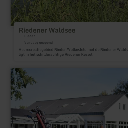
Riedener Waldsee
Rieden
Vandaag geopend
Het recreatiegebied Rieden/Volkesfeld met de Riedener Wald
ligt in het schilderachtige Riedener Kessel.
meer
informatie
over:
Golfclub
Düren
e.V.