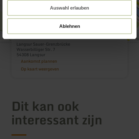
Auswahl erlauben
Ablehnen
Langsur Sauer-Grenzbrücke
Wasserbilliger Str. 7
54308 Langsur
Aankomst plannen
Op kaart weergeven
Dit kan ook
interessant zijn