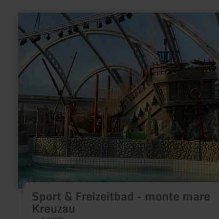
meer
informatie
over:
Sport
&amp;
Freizeitbad
-
monte
mare
Kreuzau
Sport & Freizeitbad - monte mare
Kreuzau
Kreuzau